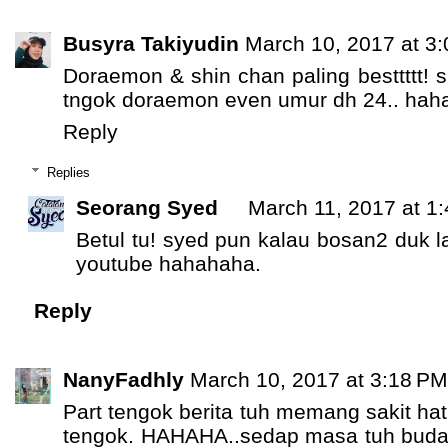
Busyra Takiyudin
March 10, 2017 at 3
Doraemon & shin chan paling besttttt! s
tngok doraemon even umur dh 24.. haha
Reply
Replies
Seorang Syed
March 11, 2017 at 1
Betul tu! syed pun kalau bosan2 duk 
youtube hahahaha.
Reply
NanyFadhly
March 10, 2017 at 3:18 PM
Part tengok berita tuh memang sakit ha
tengok. HAHAHA..sedap masa tuh budak