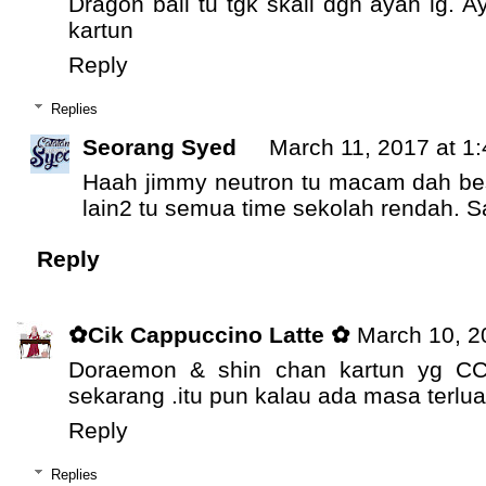
Dragon ball tu tgk skali dgn ayah lg. 
kartun
Reply
Replies
Seorang Syed
March 11, 2017 at 1
Haah jimmy neutron tu macam dah besa
lain2 tu semua time sekolah rendah. Sa
Reply
✿Cik Cappuccino Latte ✿
March 10, 2
Doraemon & shin chan kartun yg CCL
sekarang .itu pun kalau ada masa terlu
Reply
Replies