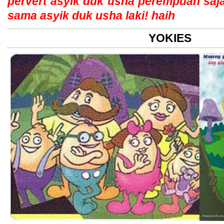
pervert asyik duk usha perempuan saja
sama asyik duk usha laki! haih
YOKIES