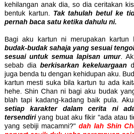
kehilangan anak dia, so dia ceritakan k
bentuk kartun.
Tak tahulah betul ke ti
pernah baca satu ketika dahulu ni.
Bagi aku kartun ni merupakan kartun 
budak-budak sahaja yang sesuai tengok
sesuai untuk semua lapisan umur
. Ak
sebab dia
berkisarkan kekeluargaan
d
juga benda tu dengan kehidupan aku. Bud
kartun mesti suka bila kartun tu ada ka
hehe. Shin Chan ni bagi aku budak yang
blah tapi kadang-kadang baik pula. Ak
setiap karakter dalam cerita ni a
tersendiri
yang buat aku fikir "ada atau 
yang sebiji macamni?"
dah lah Shin Cha