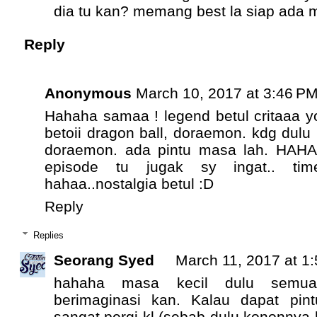
dia tu kan? memang best la siap ada 
Reply
Anonymous
March 10, 2017 at 3:46 P
Hahaha samaa ! legend betul critaaa y
betoii dragon ball, doraemon. kdg dulu p
doraemon. ada pintu masa lah. HAHA. 
episode tu jugak sy ingat.. ti
hahaa..nostalgia betul :D
Reply
Replies
Seorang Syed
March 11, 2017 at 1
hahaha masa kecil dulu semu
berimaginasi kan. Kalau dapat pi
sangat pergi kl (sebab dulu kononnya k