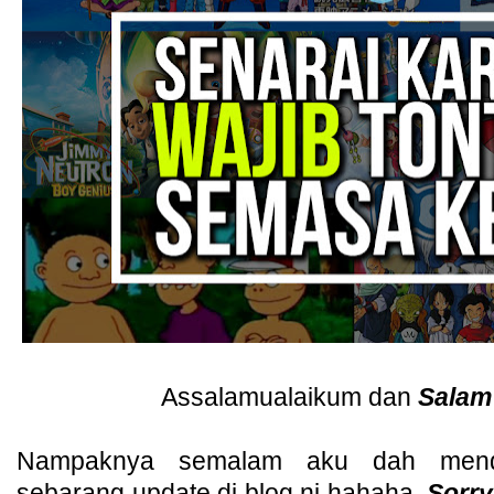
Assalamualaikum dan
Salam
Nampaknya semalam aku dah mendi
sebarang update di blog ni hahaha.
Sorry