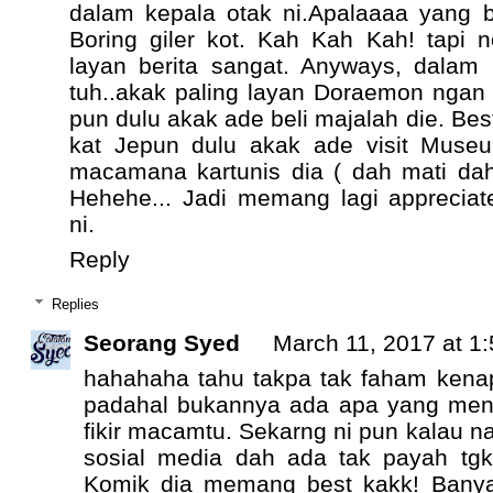
dalam kepala otak ni.Apalaaaa yang be
Boring giler kot. Kah Kah Kah! tapi
layan berita sangat. Anyways, dalam
tuh..akak paling layan Doraemon nga
pun dulu akak ade beli majalah die. Bes
kat Jepun dulu akak ade visit Mus
macamana kartunis dia ( dah mati dah 
Hehehe... Jadi memang lagi apprecia
ni.
Reply
Replies
Seorang Syed
March 11, 2017 at 1
hahahaha tahu takpa tak faham kenap
padahal bukannya ada apa yang mena
fikir macamtu. Sekarng ni pun kalau na
sosial media dah ada tak payah tgk
Komik dia memang best kakk! Banyak