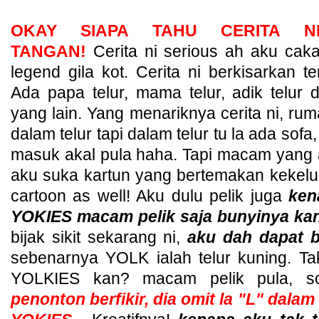
OKAY SIAPA TAHU CERITA N
TANGAN!
Cerita ni serious ah aku ca
legend gila kot. Cerita ni berkisarkan te
Ada papa telur, mama telur, adik telur 
yang lain. Yang menariknya cerita ni, ru
dalam telur tapi dalam telur tu la ada so
masuk akal pula haha. Tapi macam yang a
aku suka kartun yang bertemakan kekelua
cartoon as well! Aku dulu pelik juga
kena
YOKIES macam pelik saja bunyinya ka
bijak sikit sekarang ni,
aku dah dapat b
sebenarnya YOLK ialah telur kuning. T
YOLKIES kan? macam pelik pula, 
penonton berfikir, dia omit la "L" dala