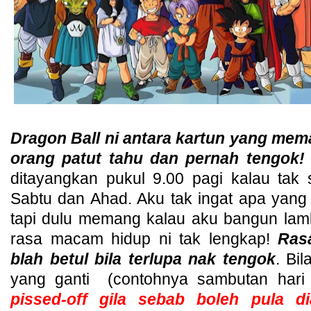
Dragon Ball ni antara kartun yang me
orang patut tahu dan pernah tengok!
ditayangkan pukul 9.00 pagi kalau tak s
Sabtu dan Ahad. Aku tak ingat apa yang 
tapi dulu memang kalau aku bangun lamb
rasa macam hidup ni tak lengkap!
Ras
blah betul bila terlupa nak tengok
. Bi
yang ganti (contohnya sambutan har
pissed-off gila sebab boleh pula d