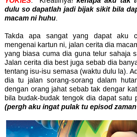
YOKIES
. Kreatifnya!
kenapa aku tak te
dulu so dapatlah jadi bijak sikit bila d
macam ni huhu
.
Takda apa sangat yang dapat aku ce
mengenai kartun ni, jalan cerita dia ma
yang biasa cuma dia guna telur sahaja 
Jalan cerita dia best juga sebab dia ba
tentang isu-isu semasa (waktu dulu la). A
dia tu jalan sorang-sorang dalam huta
dengan orang jahat sebab tak dengar kata
bila budak-budak tengok dia dapat satu
(pergh aku ingat pulak tu episod zaman