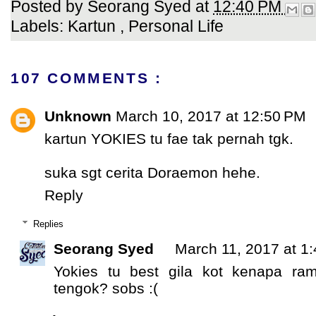
Posted by
Seorang Syed
at
12:40 PM
Labels:
Kartun
,
Personal Life
107 COMMENTS :
Unknown
March 10, 2017 at 12:50 PM
kartun YOKIES tu fae tak pernah tgk.
suka sgt cerita Doraemon hehe.
Reply
Replies
Seorang Syed
March 11, 2017 at 1
Yokies tu best gila kot kenapa ra
tengok? sobs :(