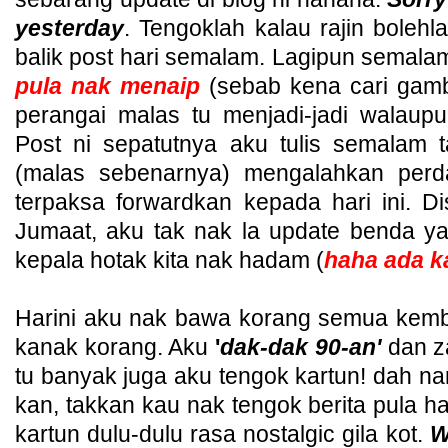
yesterday
. Tengoklah kalau rajin bolehla
balik post hari semalam. Lagipun semala
pula nak menaip
(sebab kena cari gamb
perangai malas tu menjadi-jadi walaup
Post ni sepatutnya aku tulis semalam 
(malas sebenarnya) mengalahkan perd
terpaksa forwardkan kepada hari ini. Di
Jumaat, aku tak nak la update benda ya
kepala hotak kita nak hadam (
haha ada k
Harini aku nak bawa korang semua kemb
kanak korang. Aku
'
dak-dak 90-an'
dan 
tu banyak juga aku tengok kartun! dah 
kan, takkan kau nak tengok berita pula ha
kartun dulu-dulu rasa nostalgic gila kot.
Wa