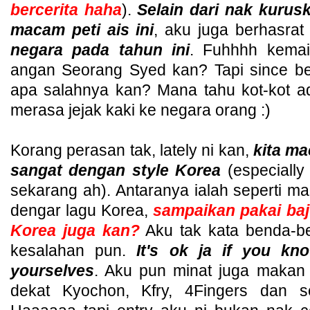
bercerita haha
).
Selain dari nak kuru
macam peti ais ini
, aku juga berhasrat
negara pada tahun ini
. Fuhhhh kemain
angan Seorang Syed kan? Tapi since be
apa salahnya kan? Mana tahu kot-kot ad
merasa jejak kaki ke negara orang :)
Korang perasan tak, lately ni kan,
kita ma
sangat dengan style Korea
(especiall
sekarang ah). Antaranya ialah seperti 
dengar lagu Korea,
sampaikan pakai baj
Korea juga kan?
Aku tak kata benda-be
kesalahan pun.
It's ok ja if you k
yourselves
. Aku pun minat juga makan 
dekat Kyochon, Kfry, 4Fingers dan s