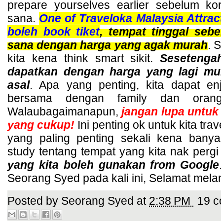
prepare yourselves earlier sebelum kor
sana.
One of Traveloka Malaysia Attrac
boleh book tike
t
, tempat tinggal seb
sana dengan harga yang agak murah
. 
kita kena think smart sikit.
 Sesetengah
dapatkan dengan harga yang lagi mur
asal
. Apa yang penting, kita dapat e
bersama dengan family dan orang
Walaubagaimanapun, 
jangan lupa untu
yang cukup!
 Ini penting ok untuk kita tra
yang paling penting sekali kena ban
study tentang tempat yang kita nak pergi 
yang kita boleh gunakan from Google
Seorang Syed pada kali ini, Selamat melan
Posted by
Seorang Syed
at
2:38 PM
19 c