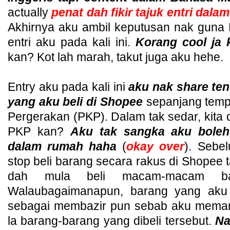
actually
penat dah fikir tajuk entri dala
Akhirnya aku ambil keputusan nak guna B
entri aku pada kali ini.
Korang cool ja 
kan? Kot lah marah, takut juga aku hehe.
Entry aku pada kali ini
aku nak share te
yang aku beli di Shopee
sepanjang temp
Pergerakan (PKP). Dalam tak sedar, kita
PKP kan?
Aku tak sangka aku boleh
dalam rumah haha
(
okay over
). Sebe
stop beli barang secara rakus di Shopee t
dah mula beli macam-macam ba
Walaubagaimanapun, barang yang aku b
sebagai membazir pun sebab aku mema
la barang-barang yang dibeli tersebut.
Na