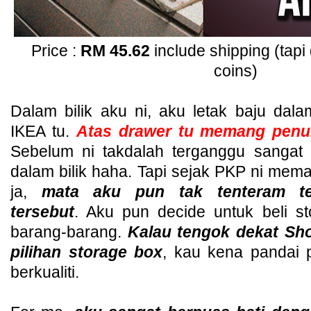
Price :
RM 45.62
include shipping (tap
coins)
Dalam bilik aku ni, aku letak baju dal
IKEA tu.
Atas drawer tu memang penuh
Sebelum ni takdalah terganggu sangat
dalam bilik haha. Tapi sejak PKP ni mem
ja,
mata aku pun tak tenteram te
tersebut
. Aku pun decide untuk beli s
barang-barang.
Kalau tengok dekat Sh
pilihan storage box
, kau kena pandai p
berkualiti.