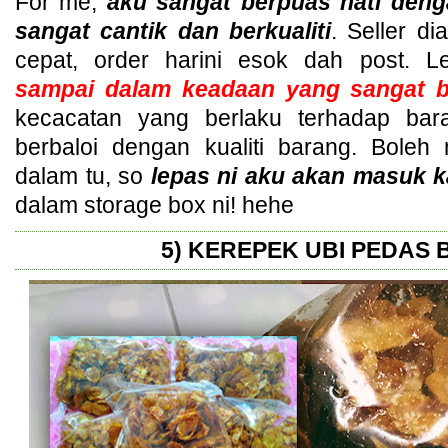
For me,
aku sangat berpuas hati deng
sangat cantik dan berkualiti
. Seller d
cepat, order harini esok dah post. 
sampai dalam keadaan yang sangat b
kecacatan yang berlaku terhadap bar
berbaloi dengan kualiti barang. Bole
dalam tu, so
lepas ni aku akan masuk 
dalam storage box ni! hehe
5) KEREPEK UBI PEDAS