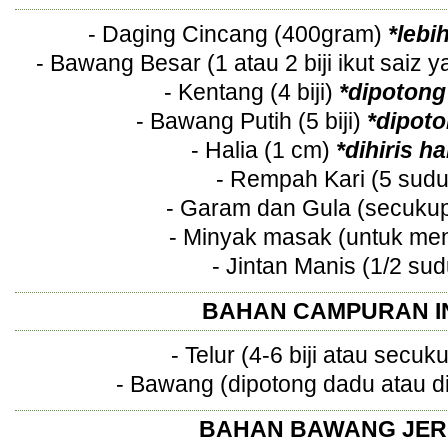
- Daging Cincang (400gram)
*lebi
- Bawang Besar (1 atau 2 biji ikut saiz y
- Kentang (4 biji)
*dipotong
- Bawang Putih (5 biji)
*dipot
- Halia (1 cm)
*dihiris ha
- Rempah Kari (5 sud
- Garam dan Gula (secukup
- Minyak masak (untuk me
- Jintan Manis (1/2 sud
BAHAN CAMPURAN I
- Telur (4-6 biji atau secu
- Bawang (dipotong dadu atau di
BAHAN BAWANG JE