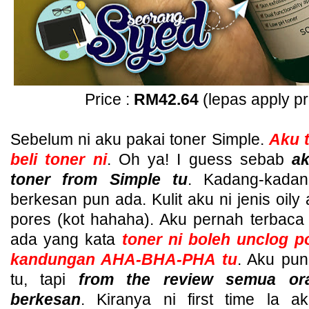
Price :
RM42.64
(lepas apply p
Sebelum ni aku pakai toner Simple.
Aku 
beli toner ni
. Oh ya! I guess sebab
a
toner from Simple tu
. Kadang-kada
berkesan pun ada. Kulit aku ni jenis oil
pores (kot hahaha). Aku pernah terbaca 
ada yang kata
toner ni boleh unclog p
kandungan AHA-BHA-PHA tu
. Aku pun
tu, tapi
from the review semua or
berkesan
. Kiranya ni first time la a