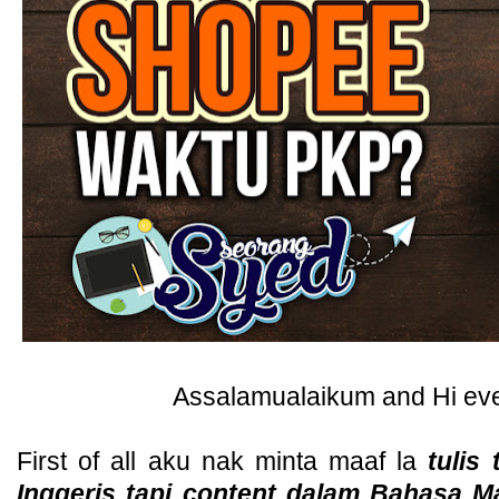
Assalamualaikum and Hi ev
First of all aku nak minta maaf la
tulis
Inggeris tapi content dalam Bahasa M