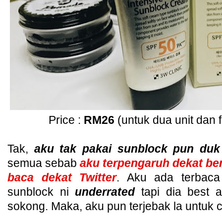
Price :
RM26
(untuk dua unit dan f
Tak,
aku tak pakai sunblock pun duk
semua sebab
aku terpengaruh dekat b
baca dekat Twitter
. Aku ada terbac
sunblock ni
underrated
tapi dia best 
sokong. Maka, aku pun terjebak la untuk 