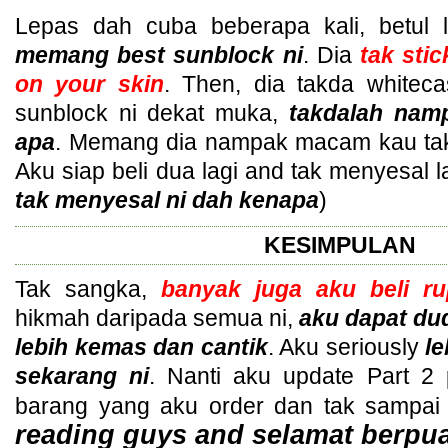
Lepas dah cuba beberapa kali, betul 
memang best sunblock ni
. Dia
tak stic
on your skin
. Then, dia takda whiteca
sunblock ni dekat muka,
takdalah nam
apa
. Memang dia nampak macam kau tak
Aku siap beli dua lagi and tak menyesal l
tak menyesal ni dah kenapa
)
KESIMPULAN
Tak sangka,
banyak juga aku beli r
hikmah daripada semua ni,
aku dapat dud
lebih kemas dan cantik
. Aku seriously
le
sekarang ni
. Nanti aku update Part 2 
barang yang aku order dan tak sampai
reading guys and selamat berpua