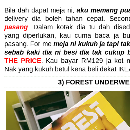
Bila dah dapat meja ni,
aku memang pua
delivery dia boleh tahan cepat. Seco
pasang
. Dalam kotak dia tu dah dise
yang diperlukan, kau cuma baca ja b
pasang. For me
meja ni kukuh ja tapi t
sebab kaki dia ni besi dia tak cukup 
THE PRICE
. Kau bayar RM129 ja kot 
Nak yang kukuh betul kena beli dekat IKEA
3) FOREST UNDERW