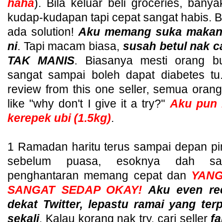
haha
). Bila keluar beli groceries, ban
kudap-kudapan tapi cepat sangat habis. 
ada solution!
Aku memang suka makan 
ni
. Tapi macam biasa,
susah betul nak 
TAK MANIS
. Biasanya mesti orang b
sangat sampai boleh dapat diabetes tu
review from this one seller, semua oran
like "why don't I give it a try?"
Aku pun b
kerepek ubi (1.5kg)
.
1 Ramadan haritu terus sampai depan pi
sebelum puasa, esoknya dah sa
penghantaran memang cepat dan
YANG
SANGAT SEDAP OKAY!
Aku even r
dekat Twitter, lepastu ramai yang ter
sekali
. Kalau korang nak try, cari seller
f