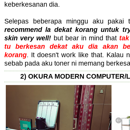
keberkesanan dia.
Selepas beberapa minggu aku pakai 
recommend la dekat korang untuk try
skin very well!
but bear in mind that
tak
tu berkesan dekat aku dia akan be
korang
. It doesn't work like that. Kalau 
sebab pada aku toner ni memang berkesan
2) OKURA MODERN COMPUTER/