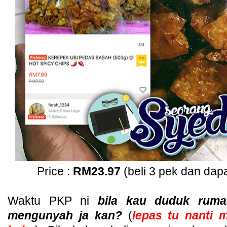
Price :
RM23.97
(beli 3 pek dan dapa
Waktu PKP ni
bila kau duduk rumah
mengunyah ja kan?
(
lepas tu nanti 