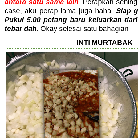
antara satu sama lain
. Perapkan sehing
case, aku perap lama juga haha.
Siap g
Pukul 5.00 petang baru keluarkan dari
tebar dah
. Okay selesai satu bahagian
INTI MURTABAK