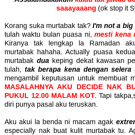
saaayaaang
(ok stop it 
Korang suka murtabak tak?
I'm not a bi
tulah waktu bulan puasa ni,
mesti kena 
Kiranya tak lengkap la Ramadan ak
murtabak hahaha. Actually puasa kedua
murtabak
dua
keping dekat kawasan pe
tulah,
tak berapa kena dengan selera
mengambil keputusan untuk membuat mu
MASALAHNYA AKU DECIDE NAK B
PUKUL 12.00 MALAM KOT
. Tapi takp
diri punya pasal aku teruskan.
Aku akui la benda ni macam agak
extr
especially nak buat kulit murtabak tu. 