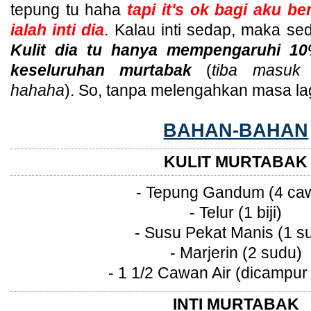
tepung tu haha
tapi it's ok bagi aku b
ialah inti dia
. Kalau inti sedap, maka se
Kulit dia tu hanya mempengaruhi 10
keseluruhan murtabak
(
tiba masuk
hahaha
). So, tanpa melengahkan masa lag
BAHAN-BAHAN
KULIT MURTABAK
- Tepung Gandum (4 ca
- Telur (1 biji)
- Susu Pekat Manis (1 s
- Marjerin (2 sudu)
- 1 1/2 Cawan Air (dicampur
INTI MURTABAK