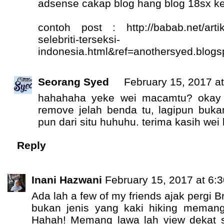
adsense cakap blog hang blog 18sx ke
contoh post : http://babab.net/artik
selebriti-terseksi-
indonesia.html&ref=anothersyed.blogs
Seorang Syed
February 15, 2017 a
hahahaha yeke wei macamtu? okay
remove jelah benda tu, lagipun bukan
pun dari situ huhuhu. terima kasih wei
Reply
Inani Hazwani
February 15, 2017 at 6:
Ada lah a few of my friends ajak pergi B
bukan jenis yang kaki hiking memang
Hahah! Memang lawa lah view dekat sa