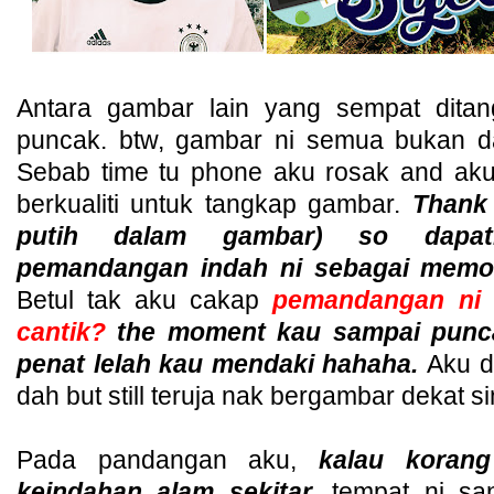
Antara gambar lain yang sempat ditan
puncak. btw, gambar ni semua bukan d
Sebab time tu phone aku rosak and ak
berkualiti untuk tangkap gambar.
Thank
putih dalam gambar) so dapa
pemandangan indah ni sebagai memori
Betul tak aku cakap
pemandangan ni 
cantik?
the moment kau sampai punca
penat lelah kau mendaki hahaha.
Aku da
dah but still teruja nak bergambar dekat si
Pada pandangan aku,
kalau koran
keindahan alam sekitar,
tempat ni sa