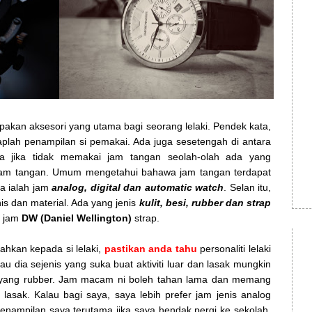
kan aksesori yang utama bagi seorang lelaki. Pendek kata,
lah penampilan si pemakai. Ada juga sesetengah di antara
ka jika tidak memakai jam tangan seolah-olah ada yang
am tangan. Umum mengetahui bahawa jam tangan terdapat
ya ialah jam
analog, digital dan automatic
watch
. Selan itu,
nis dan material. Ada yang jenis
kulit, besi, rubber dan strap
t jam
DW (Daniel Wellington)
strap.
hkan kepada si lelaki,
pastikan anda tahu
personaliti lelaki
lau dia sejenis yang suka buat aktiviti luar dan lasak mungkin
rap yang rubber. Jam macam ni boleh tahan lama dan memang
i lasak. Kalau bagi saya, saya lebih prefer jam jenis analog
penampilan saya terutama jika saya hendak pergi ke sekolah.