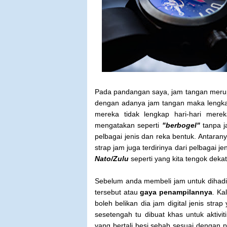
Pada pandangan saya, jam tangan merupa
dengan adanya jam tangan maka lengkap
mereka tidak lengkap hari-hari mere
mengatakan seperti
"berbogel"
tanpa j
pelbagai jenis dan reka bentuk. Antaran
strap jam juga terdirinya dari pelbagai je
Nato/Zulu
seperti yang kita tengok deka
Sebelum anda membeli jam untuk dihadia
tersebut atau
gaya penampilannya
. Ka
boleh belikan dia jam digital jenis st
sesetengah tu dibuat khas untuk aktivit
yang bertali besi sebab sesuai dengan 