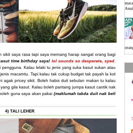
maca
Assa
oran
yah sikit saya rasa tapi saya memang harap sangat orang bagi
asut time birthday saya!
lol sounds so desperate, syed
.
pengguna. Kalau lelaki tu jenis yang suka kasut sukan atau
 jenis macamtu. Tapi kalau tak cukup budget tak payah la kot
ni agak pricey sikit. Boleh habis duit sebulan makan tu kalau
s yang gila kasut. Kalau boleh pantang jumpa kasut cantik nak
i boleh guna saya akan pakai
(maklumah takda duit nak beli
4) TALI LEHER