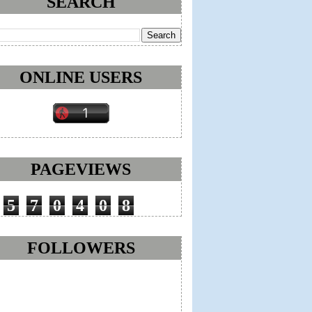
SEARCH
ONLINE USERS
PAGEVIEWS
5
7
0
4
0
8
FOLLOWERS