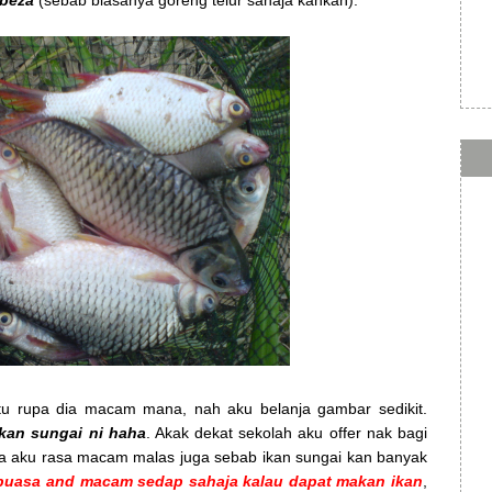
rbeza
(sebab biasanya goreng telur sahaja kahkah).
tu rupa dia macam mana, nah aku belanja gambar sedikit.
ikan sungai ni haha
. Akak dekat sekolah aku offer nak bagi
a aku rasa macam malas juga sebab ikan sungai kan banyak
puasa and macam sedap sahaja kalau dapat makan ikan
,