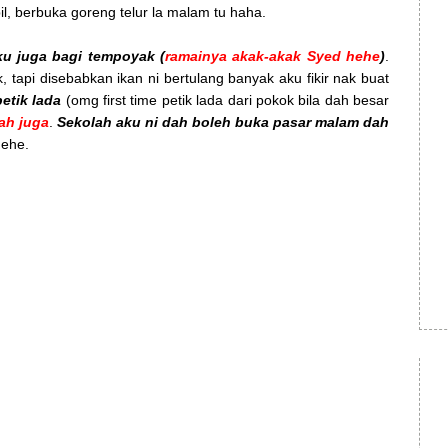
il, berbuka goreng telur la malam tu haha.
ku juga bagi tempoyak (
ramainya akak-akak Syed hehe
)
.
 tapi disebabkan ikan ni bertulang banyak aku fikir nak buat
petik lada
(omg first time petik lada dari pokok bila dah besar
ah juga
.
Sekolah aku ni dah boleh buka pasar malam dah
hehe.