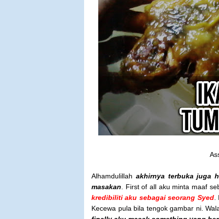
As
Alhamdulillah
akhirnya terbuka juga 
masakan
. First of all aku minta maaf s
kredibiliti aku sebagai seorang Syed
.
Kecewa pula bila tengok gambar ni. Wa