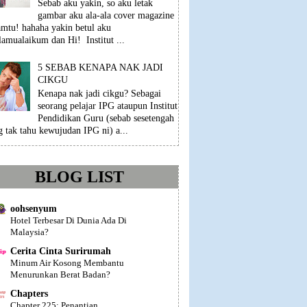
Sebab aku yakin, so aku letak
gambar aku ala-ala cover magazine
mtu! hahaha yakin betul aku
lamualaikum dan Hi! Institut ...
5 SEBAB KENAPA NAK JADI
CIKGU
Kenapa nak jadi cikgu? Sebagai
seorang pelajar IPG ataupun Institut
Pendidikan Guru (sebab sesetengah
g tak tahu kewujudan IPG ni) a...
BLOG LIST
oohsenyum
Hotel Terbesar Di Dunia Ada Di
Malaysia?
Cerita Cinta Surirumah
Minum Air Kosong Membantu
Menurunkan Berat Badan?
Chapters
Chapter 225: Penantian