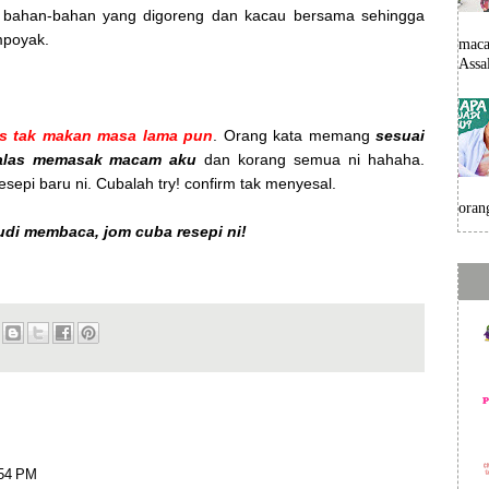
m bahan-bahan yang digoreng dan kacau bersama sehingga
mpoyak.
maca
Assa
us tak makan masa lama pun
. Orang kata memang
sesuai
malas memasak macam aku
dan korang semua ni hahaha.
sepi baru ni. Cubalah try! confirm tak menyesal.
oran
udi membaca, jom cuba resepi ni!
:54 PM