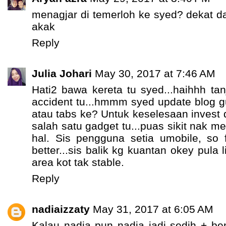
menagjar di temerloh ke syed? dekat 
akak
Reply
Julia Johari
May 30, 2017 at 7:46 AM
Hati2 bawa kereta tu syed...haihhh ta
accident tu...hmmm syed update blog g
atau tabs ke? Untuk keselesaan invest d
salah satu gadget tu...puas sikit nak m
hal. Sis pengguna setia umobile, so f
better...sis balik kg kuantan okey pula 
area kot tak stable.
Reply
nadiaizzaty
May 31, 2017 at 6:05 AM
Kalau nadia pun nadia jadi sedih + be