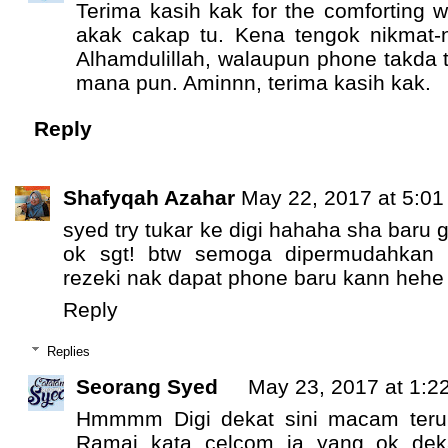
Terima kasih kak for the comforting 
akak cakap tu. Kena tengok nikmat-n
Alhamdulillah, walaupun phone takda 
mana pun. Aminnn, terima kasih kak.
Reply
Shafyqah Azahar
May 22, 2017 at 5:0
syed try tukar ke digi hahaha sha baru 
ok sgt! btw semoga dipermudahkan
rezeki nak dapat phone baru kann hehe
Reply
Replies
Seorang Syed
May 23, 2017 at 1:2
Hmmmm Digi dekat sini macam teruk 
Ramai kata celcom ja yang ok dekat 