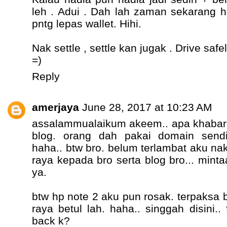
leh . Adui . Dah lah zaman sekarang
pntg lepas wallet. Hihi.
Nak settle , settle kan jugak . Drive safe
=)
Reply
amerjaya
June 28, 2017 at 10:23 AM
assalammualaikum akeem.. apa khabar 
blog. orang dah pakai domain sendir
haha.. btw bro. belum terlambat aku na
raya kepada bro serta blog bro... minta
ya.
btw hp note 2 aku pun rosak. terpaksa b
raya betul lah. haha.. singgah disini..
back k?