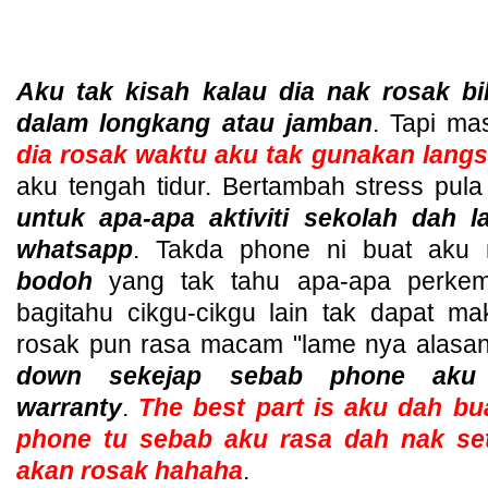
Aku tak kisah kalau dia nak rosak bi
dalam longkang atau jamban
. Tapi m
dia rosak waktu aku tak gunakan lang
aku tengah tidur. Bertambah stress pul
untuk apa-apa aktiviti sekolah dah 
whatsapp
. Takda phone ni buat aku
bodoh
yang tak tahu apa-apa perkem
bagitahu cikgu-cikgu lain tak dapat m
rosak pun rasa macam "lame nya alasan
down sekejap sebab phone aku
warranty
.
The best part is aku dah bu
phone tu sebab aku rasa dah nak se
akan rosak hahaha
.