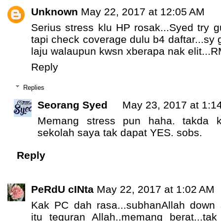
Unknown
May 22, 2017 at 12:05 AM
Serius stress klu HP rosak...Syed try g
tapi check coverage dulu b4 daftar...sy
laju walaupun kwsn xberapa nak elit...
Reply
Replies
Seorang Syed
May 23, 2017 at 1:1
Memang stress pun haha. takda k
sekolah saya tak dapat YES. sobs.
Reply
PeRdU cINta
May 22, 2017 at 1:02 AM
Kak PC dah rasa...subhanAllah down 
itu teguran Allah..memang berat...tak