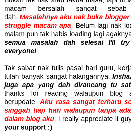
Bukan tak nak atau takda masa, tapi ni 
macam bersalah sangat sebab 
dah.
Masalahnya aku nak buka blogger
struggle macam apa
. Belum lagi nak lo
malam pun tak habis loading lagi agakny
semua masalah dah selesai I'll tr
everyone!
Tak sabar nak tulis pasal hari guru, kerj
tulah banyak sangat halangannya.
Insha
juga apa yang dah dirancang tu sat
thanks for reading walaupun blog
berupdate.
Aku rasa sangat terharu s
singgah tiap hari walaupun tanpa ad
dalam blog aku
. I really appreciate it gu
your support :)