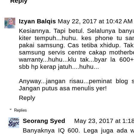
Reply
Izyan Balqis
May 22, 2017 at 10:42 AM
Kesiannya. Tapi betul. Selalunya ban
kiter tempuh...huhu. kes phone tu 
pakai samsung. Cas tetiba xhidup. Tak
samsung servis centre cakap motherb
warranty...huhu...klu tak...byar la 600
sbb hp kerap jatuh....huhu...
Anyway...jangan risau...peminat blog 
Jangan putus asa menulis yer!
Reply
Replies
Seorang Syed
May 23, 2017 at 1:1
Banyaknya IQ 600. Lega juga ada 