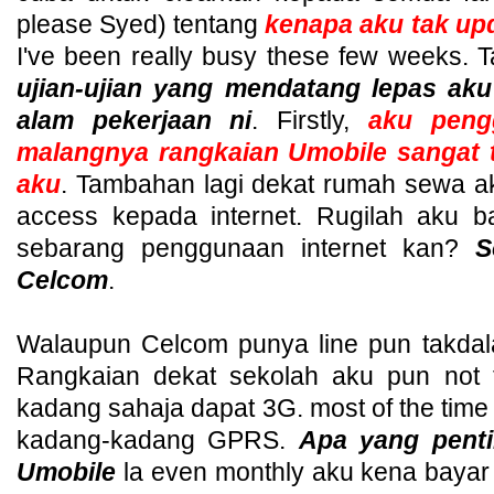
please Syed) tentang
kenapa aku tak up
I've been really busy these few weeks. T
ujian-ujian yang mendatang lepas ak
alam pekerjaan ni
. Firstly,
aku pengg
malangnya rangkaian Umobile sangat 
aku
. Tambahan lagi dekat rumah sewa a
access kepada internet. Rugilah aku 
sebarang penggunaan internet kan?
So
Celcom
.
Walaupun Celcom punya line pun takda
Rangkaian dekat sekolah aku pun not t
kadang sahaja dapat 3G. most of the tim
kadang-kadang GPRS.
Apa yang penti
Umobile
la even monthly aku kena bayar