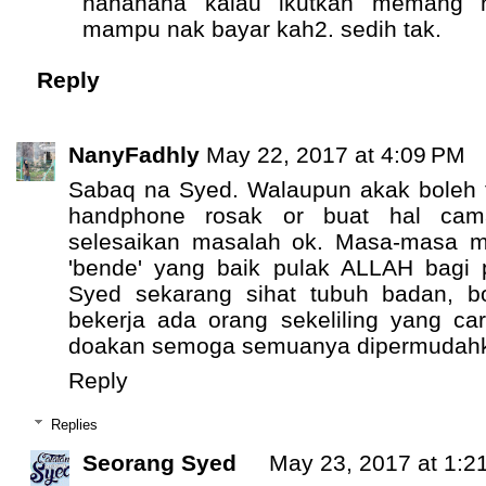
hahahaha kalau ikutkan memang n
mampu nak bayar kah2. sedih tak.
Reply
NanyFadhly
May 22, 2017 at 4:09 PM
Sabaq na Syed. Walaupun akak boleh 
handphone rosak or buat hal cam
selesaikan masalah ok. Masa-masa 
'bende' yang baik pulak ALLAH bagi 
Syed sekarang sihat tubuh badan, bo
bekerja ada orang sekeliling yang ca
doakan semoga semuanya dipermudahka
Reply
Replies
Seorang Syed
May 23, 2017 at 1:2