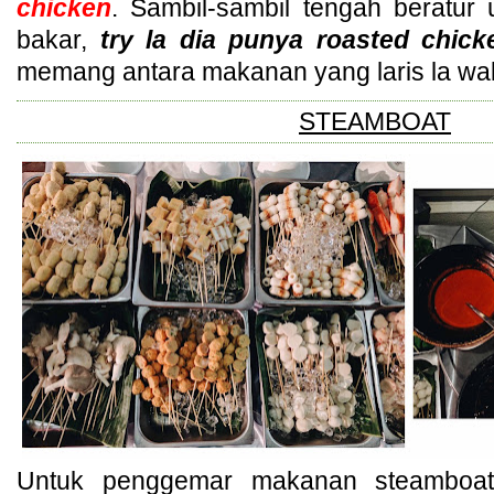
chicken
. Sambil-sambil tengah beratur
bakar,
try la dia punya roasted chick
memang antara makanan yang laris la wak
STEAMBOAT
Untuk penggemar makanan steamboat