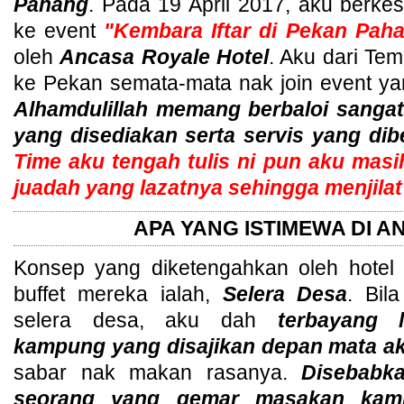
Pahang
. Pada 19 April 2017, aku berke
ke event
"Kembara Iftar di Pekan Pah
oleh
Ancasa Royale Hotel
. Aku dari Tem
ke Pekan semata-mata nak join event yan
Alhamdulillah memang berbaloi sang
yang disediakan serta servis yang dibe
Time aku tengah tulis ni pun aku masi
juadah yang lazatnya sehingga menjilat i
APA YANG ISTIMEWA DI 
Konsep yang diketengahkan oleh hotel
buffet mereka ialah,
Selera Desa
. Bil
selera desa, aku dah
terbayang 
kampung yang disajikan depan mata a
sabar nak makan rasanya.
Disebabk
seorang yang gemar masakan kam