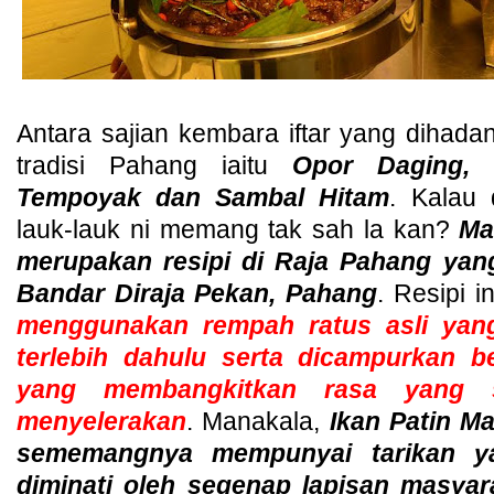
Antara sajian kembara iftar yang dihad
tradisi Pahang iaitu
Opor Daging, I
Tempoyak dan Sambal Hitam
. Kalau
lauk-lauk ni memang tak sah la kan?
Ma
merupakan resipi di Raja Pahang yan
Bandar Diraja Pekan, Pahang
. Resipi i
menggunakan rempah ratus asli yan
terlebih dahulu serta dicampurkan b
yang membangkitkan rasa yang 
menyelerakan
. Manakala,
Ikan Patin M
sememangnya mempunyai tarikan ya
diminati oleh segenap lapisan masyara