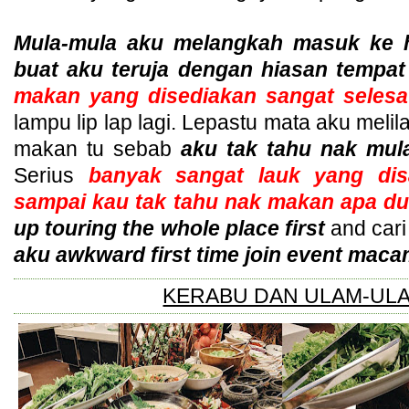
Mula-mula aku melangkah masuk ke h
buat aku teruja dengan hiasan tempa
makan yang disediakan sangat selesa
lampu lip lap lagi. Lepastu mata aku meli
makan tu sebab
aku tak tahu nak mul
Serius
banyak sangat lauk yang dis
sampai kau tak tahu nak makan apa du
up touring the whole place first
and car
aku awkward first time join event maca
KERABU DAN ULAM-UL