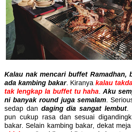
Kalau nak mencari buffet Ramadhan, 
ada kambing bakar
. Kiranya
kalau takd
tak lengkap la buffet tu haha
.
Aku sem
ni banyak round juga semalam
. Serio
sedap dan
daging dia sangat lembut
.
pun cukup rasa dan sesuai diganding
bakar. Selain kambing bakar, dekat meja