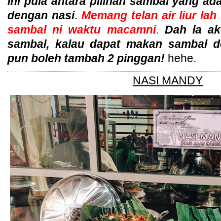
Ini pula antara pilihan sambal yang a
dengan nasi
.
Memang telan air liur lah
sambal ni waktu macamni
.
Dah la a
sambal, kalau dapat makan sambal 
pun boleh tambah 2 pinggan!
hehe.
NASI MANDY