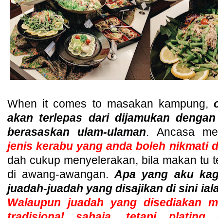
When it comes to masakan kampung,
akan terlepas dari dijamukan dengan
berasaskan ulam-ulaman
. Ancasa m
jenis kerabu yang anda boleh nikmati di
dah cukup menyelerakan, bila makan tu
di awang-awangan.
Apa yang aku ka
juadah-juadah yang disajikan di sini ial
Walaupun juadah yang disediakan 
tradisional sahaja. tetapi platin